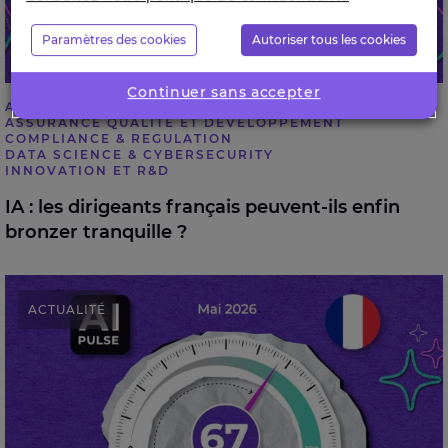
Paramètres des cookies
Autoriser tous les cookies
Continuer sans accepter
ARTIFICIAL INTELLIGENCE & ROBOTICS
ASSURANCE QUALITÉ ET DÉVELOPPEMENT
COMPLIANCE & REGULATION
DATA SCIENCE & CYBERSECURITY
INNOVATION ET R&D
IA : les dirigeants français peuvent-ils enfin
bronzer tranquille ?
Les dirigeants français ont adopté l’IA mais le match
ACTUALITÉ
ne fait que commencer