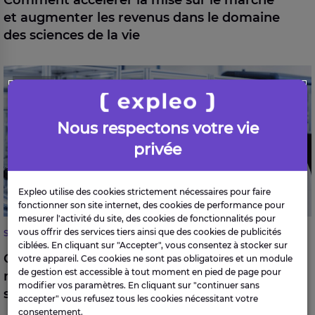
Comment accélérer la mise sur le marché
et augmenter les revenus dans le domaine
des sciences de la vie
Gestion des risques et de la conformité
BLOG
réglementaire dans le domaine des sciences de la vie
Nous respectons votre vie
privée
Expleo utilise des cookies strictement nécessaires pour faire
fonctionner son site internet, des cookies de performance pour
mesurer l'activité du site, des cookies de fonctionnalités pour
vous offrir des services tiers ainsi que des cookies de publicités
SCIENCES DE LA VIE
ciblées. En cliquant sur "Accepter", vous consentez à stocker sur
Gestion des risques et de la conformité
votre appareil. Ces cookies ne sont pas obligatoires et un module
de gestion est accessible à tout moment en pied de page pour
réglementaire dans le domaine des
modifier vos paramètres. En cliquant sur "continuer sans
sciences de la vie
accepter" vous refusez tous les cookies nécessitant votre
consentement.