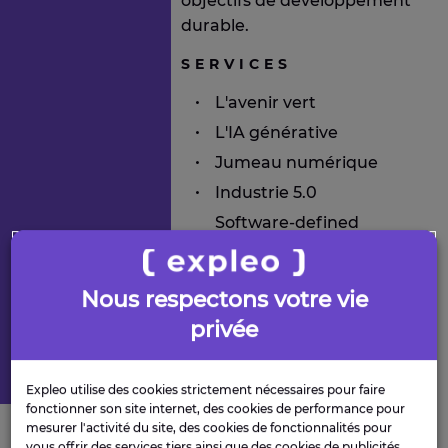
objectifs de développement
durable.
SERVICES
L'avenir vert
L'IA générative
Jumeau numérique
Industrie 5.0
Software-defined
everything
Sécurity et cybersécurité
Nous respectons votre vie
Réinventer le CX
privée
Collaboration autonome
Innovation, recherche
Consei
et technologie
Transf
Découvrez ces services
Expleo utilise des cookies strictement nécessaires pour faire
fonctionner son site internet, des cookies de performance pour
mesurer l'activité du site, des cookies de fonctionnalités pour
vous offrir des services tiers ainsi que des cookies de publicités