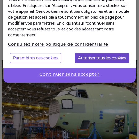
ciblées. En cliquant sur "Accepter", vous consentez à stocker sur
votre appareil. Ces cookies ne sont pas obligatoires et un module
de gestion est accessible à tout moment en pied de page pour
NOS ACTIVITÉS
modifier vos paramètres. En cliquant sur "continuer sans
accepter" vous refusez tous les cookies nécessitant votre
consentement.
Cas clients
Consultez notre politique de confidentialité
Paramètres des cookies
Autoriser tous les cookies
Un outil d’analyses des données basé sur le langage
naturel pour réduire au maximum les non-
Continuer sans accepter
conformités