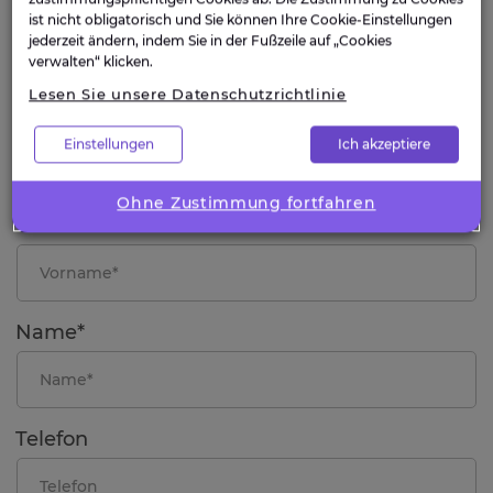
ist nicht obligatorisch und Sie können Ihre Cookie-Einstellungen
SPRECHEN SIE MIT EINEM
jederzeit ändern, indem Sie in der Fußzeile auf „Cookies
EXPERTEN
verwalten“ klicken.
Lesen Sie unsere Datenschutzrichtlinie
Kontaktieren Sie unser Team
Nachdem Sie das Formular ausgefüllt haben, wird sich
Einstellungen
Ich akzeptiere
einer unserer Experten so schnell wie möglich mit Ihnen
in Verbindung setzen.
Ohne Zustimmung fortfahren
Vorname*
Name*
Telefon