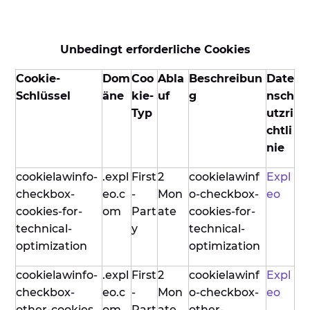
Unbedingt erforderliche Cookies
Cookie-
Dom
Coo
Abla
Beschreibun
Date
Schlüssel
äne
kie-
uf
g
nsch
Typ
utzri
chtli
nie
cookielawinfo-
.expl
First
2
cookielawinf
Expl
checkbox-
eo.c
-
Mon
o-checkbox-
eo
cookies-for-
om
Part
ate
cookies-for-
technical-
y
technical-
optimization
optimization
cookielawinfo-
.expl
First
2
cookielawinf
Expl
checkbox-
eo.c
-
Mon
o-checkbox-
eo
other-cookies
om
Part
ate
other-