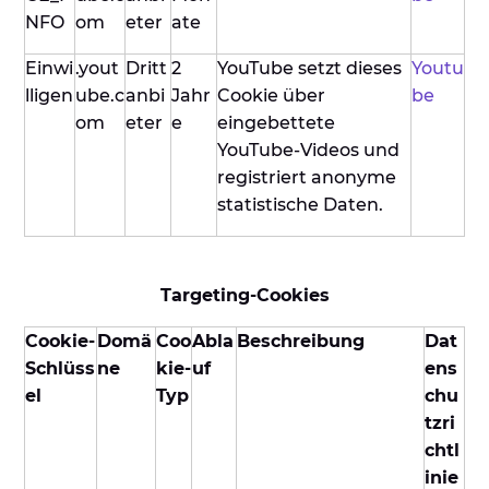
NFO
om
eter
ate
Einwi
.yout
Dritt
2
YouTube setzt dieses
Youtu
lligen
ube.c
anbi
Jahr
Cookie über
be
om
eter
e
eingebettete
YouTube-Videos und
registriert anonyme
statistische Daten.
Targeting-Cookies
Cookie-
Domä
Coo
Abla
Beschreibung
Dat
Schlüss
ne
kie-
uf
ens
el
Typ
chu
tzri
chtl
inie