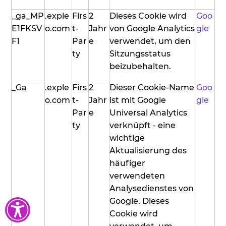
_ga_MP
.exple
Firs
2
Dieses Cookie wird
Goo
E1FKSV
o.com
t-
Jahr
von Google Analytics
gle
F1
Par
e
verwendet, um den
ty
Sitzungsstatus
beizubehalten.
_Ga
.exple
Firs
2
Dieser Cookie-Name
Goo
o.com
t-
Jahr
ist mit Google
gle
Par
e
Universal Analytics
ty
verknüpft - eine
wichtige
Aktualisierung des
häufiger
verwendeten
Analysedienstes von
Google. Dieses
Cookie wird