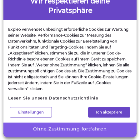
Wir respektieren deine
oder leistungsbezogen sind, werden nur nach Ihrer
Privatsphäre
ausdrücklichen Zustimmung installiert.
Expleo verwendet unbedingt erforderliche Cookies zur Wartung
Einige Cookies können Daten an Dritte übertragen, die sich
seiner Website, Performance-Cookies zur Messung des
innerhalb oder außerhalb der EU oder des EWR befinden
Datenverkehrs, funktionale Cookies zur Bereitstellung von
können.
Funktionalitäten und Targeting-Cookies. Indem Sie auf
„Akzeptieren“ klicken, stimmen Sie zu, die in unserer Cookie-
Richtlinie beschriebenen Cookies auf Ihrem Gerät zu speichern.
5.2 Rechtsgrundlage
Indem Sie auf „Weiter ohne Zustimmung“ klicken, lehnen Sie alle
Die angegebenen Cookies, Plugins und Tracking-Maßnahmen
zustimmungspflichtigen Cookies ab. Die Zustimmung zu Cookies
ist nicht obligatorisch und Sie können Ihre Cookie-Einstellungen
führen zu einer Verarbeitung, die durch unser berechtigtes
jederzeit ändern, indem Sie in der Fußzeile auf „Cookies
Interesse gerechtfertigt ist, wenn sie unbedingt erforderlich sind
verwalten“ klicken.
oder zur Leistungsmessung.
Lesen Sie unsere Datenschutzrichtlinie
Für Cookies, Plugins und Tracking-Maßnahmen im
Einstellungen
Ich akzeptiere
Zusammenhang mit Funktions- oder Targeting-Cookies ist die
Ohne Zustimmung fortfahren
Rechtsgrundlage Ihre Einwilligung.