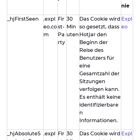
nie
_hjFirstSeen
.expl
Fir
30
Das Cookie wird
Expl
eo.co
st-
Min
so gesetzt, dass
eo
m
Pa
uten
Hotjar den
rty
Beginn der
Reise des
Benutzers für
eine
Gesamtzahl der
Sitzungen
verfolgen kann.
Es enthält keine
identifizierbare
n
Informationen.
_hjAbsoluteS
.expl
Fir
30
Das Cookie wird
Expl