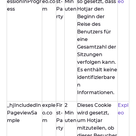
essionInProgr
eo.co
st-
Min
so gesetzt, dass
eo
ess
m
Pa
uten
Hotjar den
rty
Beginn der
Reise des
Benutzers für
eine
Gesamtzahl der
Sitzungen
verfolgen kann.
Es enthält keine
identifizierbare
n
Informationen.
_hjIncludedIn
exple
Fir
2
Dieses Cookie
Expl
PageviewSa
o.co
st-
Min
wird gesetzt,
eo
mple
m
Pa
uten
um Hotjar
rty
mitzuteilen, ob
dieser Besucher