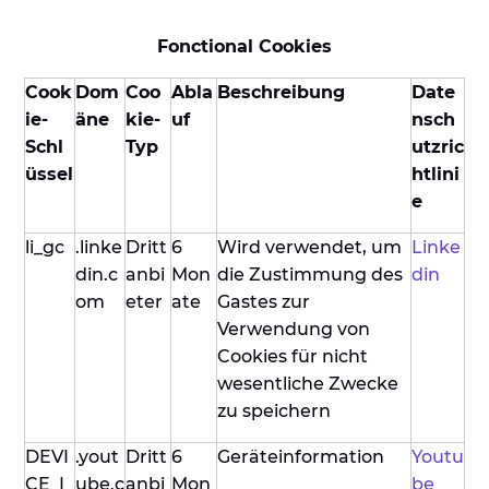
Fonctional Cookies
Cook
Dom
Coo
Abla
Beschreibung
Date
ie-
äne
kie-
uf
nsch
Schl
Typ
utzric
üssel
htlini
e
li_gc
.linke
Dritt
6
Wird verwendet, um
Linke
din.c
anbi
Mon
die Zustimmung des
din
om
eter
ate
Gastes zur
Verwendung von
Cookies für nicht
wesentliche Zwecke
zu speichern
DEVI
.yout
Dritt
6
Geräteinformation
Youtu
CE_I
ube.c
anbi
Mon
be