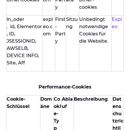
y
cookies
ln_oder
expl
First
Sitzu
Unbedingt
Expl
. id, Elementor
eo.c
-
ng
notwendige
eo
, ID,
om
Part
Cookies für
JSESSIONID,
y
die Website.
AWSELB,
DEVICE INFO,
Site, Aff
Performance-Cookies
Cookie-
Dom
Co
Abla
Beschreibung
Dat
Schlüssel
äne
oki
uf
ens
e-
chu
Ty
tzric
p
htli