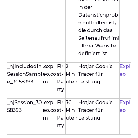
in der
Datenstichprob
e enthalten ist,
die durch das
Seitenaufruflimi
t Ihrer Website
definiert ist.
_hjIncludedIn
.expl
Fir
2
Hotjar Cookie
Expl
SessionSampl
eo.co
st-
Min
Tracer für
eo
e_3058393
m
Pa
uten
Leistung
rty
_hjSession_30
.expl
Fir
30
Hotjar Cookie
Expl
58393
eo.co
st-
Min
Tracer für
eo
m
Pa
uten
Leistung
rty