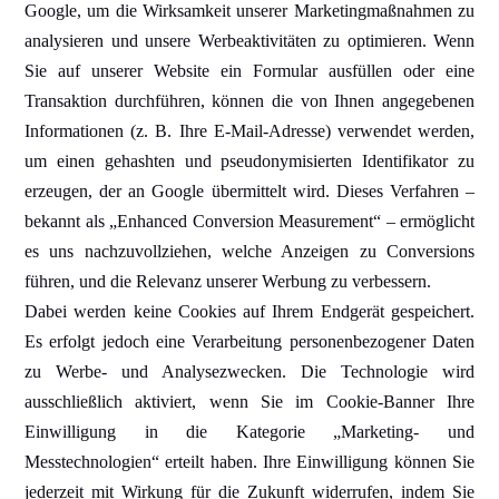
Google, um die Wirksamkeit unserer Marketingma
ß
nahmen zu
analysieren und unsere Werbeaktivit
ä
ten zu optimieren. Wenn
Sie auf unserer Website ein Formular ausf
ü
llen oder eine
Transaktion durchf
ühren, k
önnen die von Ihnen angegebenen
Informationen (z. B. Ihre E-Mail-Adresse) verwendet werden,
um einen gehashten und pseudonymisierten Identifikator zu
erzeugen, der an Google
übermittelt wird
. Dieses Verfahren
–
bekannt als „Enhanced Conversion Measurement“ – erm
öglicht
es uns nachzuvollziehen, welche Anzeigen zu Conversions
f
ühren, und die Relevanz unserer Werbung zu verbessern.
Dabei werden keine Cookies auf Ihrem Endger
ät gespeichert.
Es erfolgt jedoch eine Verarbeitung personenbezogener Daten
zu Werbe- und Analysezwecken. Die Technologie wird
ausschlie
ß
lich aktiviert, wenn Sie im Cookie-Banner Ihre
Einwilligung in die Kategorie
„Marketing- und
Messtechnologien
“ erteilt haben. Ihre Einwilligung k
önnen Sie
jederzeit mit Wirkung f
ür die Zukunft widerrufen, indem Sie