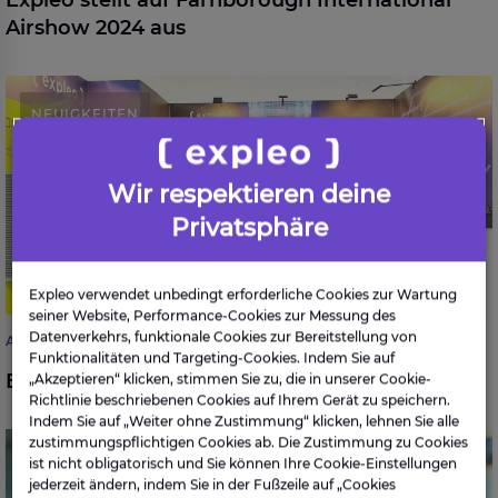
Expleo stellt auf Farnborough International
Airshow 2024 aus
Expleo stellt auf der IAA Mobility 2023 aus
NEUIGKEITEN
Wir respektieren deine
Privatsphäre
Expleo verwendet unbedingt erforderliche Cookies zur Wartung
seiner Website, Performance-Cookies zur Messung des
Datenverkehrs, funktionale Cookies zur Bereitstellung von
AUTOMOTIVE
Funktionalitäten und Targeting-Cookies. Indem Sie auf
Expleo stellt auf der IAA Mobility 2023 aus
„Akzeptieren“ klicken, stimmen Sie zu, die in unserer Cookie-
Richtlinie beschriebenen Cookies auf Ihrem Gerät zu speichern.
Indem Sie auf „Weiter ohne Zustimmung“ klicken, lehnen Sie alle
Photogrammetrie für den Bahnsektor
zustimmungspflichtigen Cookies ab. Die Zustimmung zu Cookies
ist nicht obligatorisch und Sie können Ihre Cookie-Einstellungen
BLOG
jederzeit ändern, indem Sie in der Fußzeile auf „Cookies