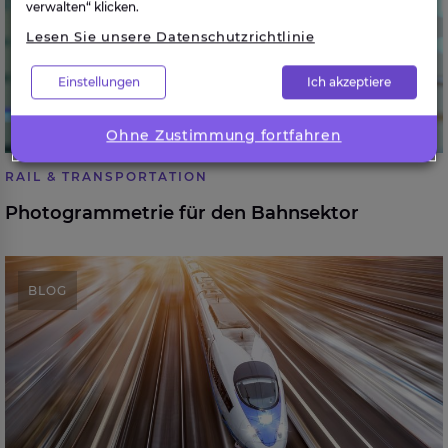
verwalten“ klicken.
Lesen Sie unsere Datenschutzrichtlinie
Einstellungen
Ich akzeptiere
Ohne Zustimmung fortfahren
RAIL & TRANSPORTATION
Photogrammetrie für den Bahnsektor
Rail Mobility 4.0: Das Rollmaterial als Schlüssel zur
BLOG
Lösung der Herausforderungen im Bahnverkehr