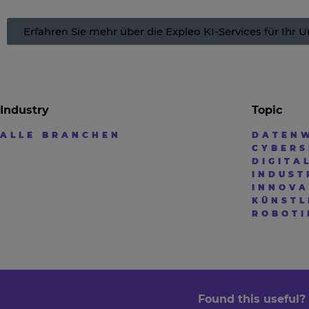
Erfahren Sie mehr über die Expleo KI-Services für Ihr
Industry
Topic
ALLE BRANCHEN
DATENW
CYBERS
DIGITA
INDUST
INNOVA
KÜNSTL
ROBOTI
Found this useful?