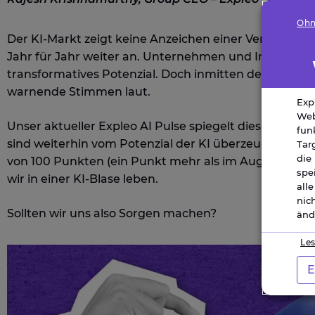
Ohn
Der KI-Markt zeigt keine Anzeichen einer Verlangsamu
Jahr für Jahr weiter an. Unternehmen und Investoren 
transformatives Potenzial. Doch inmitten der Bege
warnende Stimmen laut.
Exp
Web
Unser aktueller Expleo AI Pulse spiegelt diese Duali
fun
sind weiterhin vom Potenzial der KI überzeugt und u
Tar
die
von 100 Punkten (ein Punkt mehr als im August). All
spe
wir in einer KI-Blase leben.
all
nic
Sollten wir uns also Sorgen machen?
änd
Les
E