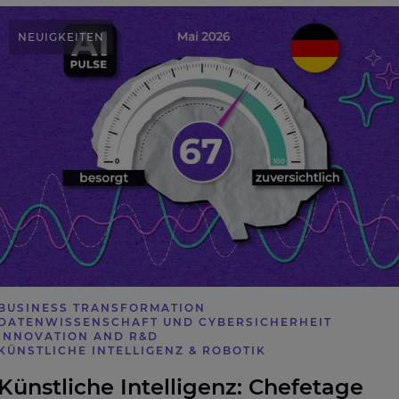
Künstliche Intelligenz: Chefetage sieht geringere
NEUIGKEITEN
Risiken als operatives Management
BUSINESS TRANSFORMATION
DATENWISSENSCHAFT UND CYBERSICHERHEIT
INNOVATION AND R&D
KÜNSTLICHE INTELLIGENZ & ROBOTIK
Künstliche Intelligenz: Chefetage