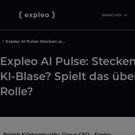
BRANCHEN
>
Expleo AI Pulse: Stecken wir in einer KI-Blase? Spielt das überhaupt eine Rolle?
Expleo AI Pulse: Stecken
KI-Blase? Spielt das üb
Rolle?
Rajesh Krishnamurthy, Group CEO – Expleo