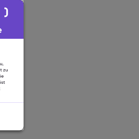
e
u,
t zu
ie
ist
t