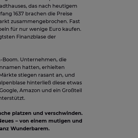
tadthauses, das nach heutigem
fang 1637 brachen die Preise
 Markt zusammengebrochen. Fast
eln für nur wenige Euro kaufen.
gtsten Finanzblase der
om-Boom. Unternehmen, die
nnamen hatten, erhielten
 Märkte stiegen rasant an, und
penblase hinterließ diese etwas
oogle, Amazon und ein Großteil
terstützt.
anche platzen und verschwinden.
 Neues – von einem mutigen und
ganz Wunderbarem.