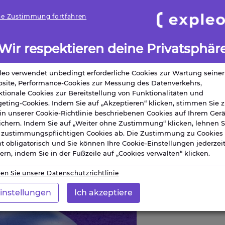
e Zustimmung fortfahren
ng. Die Investitionen steigen
setzen stark auf ihr
Wir respektieren deine Privatsphär
isterung werden auch immer mehr
leo verwendet unbedingt erforderliche Cookies zur Wartung seiner
site, Performance-Cookies zur Messung des Datenverkehrs,
tät perfekt wider. Unternehmen
ktionale Cookies zur Bereitstellung von Funktionalitäten und
nser Vertrauensindex erreicht 69
geting-Cookies. Indem Sie auf „Akzeptieren“ klicken, stimmen Sie z
 in unserer Cookie-Richtlinie beschriebenen Cookies auf Ihrem Gerä
erdings glauben 49% auch, dass
ichern. Indem Sie auf „Weiter ohne Zustimmung“ klicken, lehnen S
e zustimmungspflichtigen Cookies ab. Die Zustimmung zu Cookies 
ht obligatorisch und Sie können Ihre Cookie-Einstellungen jederzei
ern, indem Sie in der Fußzeile auf „Cookies verwalten“ klicken.
en Sie unsere Datenschutzrichtlinie
instellungen
Ich akzeptiere