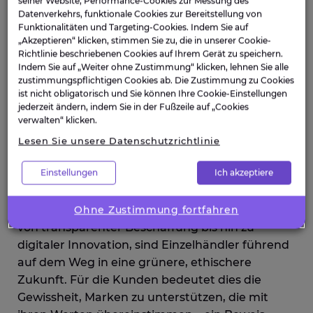
seiner Website, Performance-Cookies zur Messung des
werden. Damit tragen sie zu SDG 9 bei und
Datenverkehrs, funktionale Cookies zur Bereitstellung von
zeigen, wie Innovation nachhaltigen Fortschritt
Funktionalitäten und Targeting-Cookies. Indem Sie auf
fördern kann.
„Akzeptieren“ klicken, stimmen Sie zu, die in unserer Cookie-
Richtlinie beschriebenen Cookies auf Ihrem Gerät zu speichern.
Indem Sie auf „Weiter ohne Zustimmung“ klicken, lehnen Sie alle
7. Grüne Zukunft für den
zustimmungspflichtigen Cookies ab. Die Zustimmung zu Cookies
ist nicht obligatorisch und Sie können Ihre Cookie-Einstellungen
Einzelhandel
jederzeit ändern, indem Sie in der Fußzeile auf „Cookies
verwalten“ klicken.
Im Jahr 2025 ist Nachhaltigkeit im Einzelhandel
Lesen Sie unsere Datenschutzrichtlinie
mehr als eine Strategie
–
sie ist ein Bekenntnis,
Einstellungen
Ich akzeptiere
Werte zu schaffen und gleichzeitig Schaden für
die Umwelt und die Gesellschaft zu minimieren.
Durch die Einführung nachhaltiger Praktiken,
Ohne Zustimmung fortfahren
von transparenter Beschaffung bis hin zu
digitaler Innovation, sind Einzelhändler führend
auf dem Weg in eine grünere, ethischere
Zukunft.
Für die Kunden bedeutet dies die
Gewissheit, Marken zu unterstützen, die mit