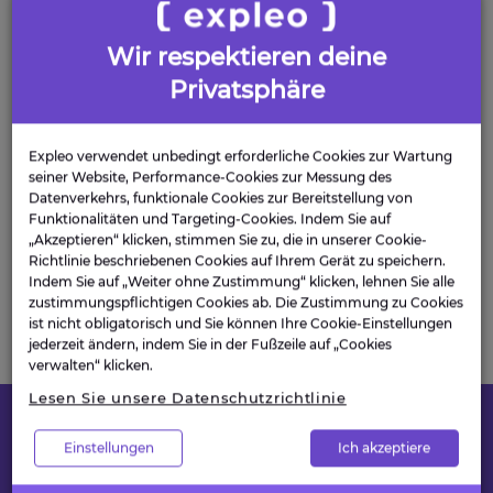
steigern die Business Intelligence anhand von
Analysen. Tausende von Unternehmen auf der
Wir respektieren deine
ganzen Welt vertrauen TIBCO, um Ihren Kunden
Privatsphäre
überzeugende Nutzererfahrungen zu bieten,
Betriebe und Produktivität zu optimieren und
Expleo verwendet unbedingt erforderliche Cookies zur Wartung
Innovationen schneller umzusetzen. Um zu
seiner Website, Performance-Cookies zur Messung des
erfahren, wie TIBCO digitale Intelligenz entwickelt,
Datenverkehrs, funktionale Cookies zur Bereitstellung von
besuchen Sie
www.tibco.com
.
Funktionalitäten und Targeting-Cookies. Indem Sie auf
„Akzeptieren“ klicken, stimmen Sie zu, die in unserer Cookie-
Richtlinie beschriebenen Cookies auf Ihrem Gerät zu speichern.
Für weitere Informationen wenden Sie sich bitte
Indem Sie auf „Weiter ohne Zustimmung“ klicken, lehnen Sie alle
an:
zustimmungspflichtigen Cookies ab. Die Zustimmung zu Cookies
ist nicht obligatorisch und Sie können Ihre Cookie-Einstellungen
press@expleogroup.com
jederzeit ändern, indem Sie in der Fußzeile auf „Cookies
verwalten“ klicken.
Lesen Sie unsere Datenschutzrichtlinie
Einstellungen
Ich akzeptiere
LESEN SIE MEHR