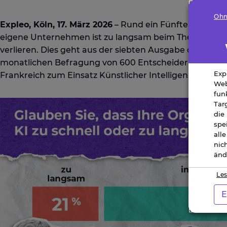
Ohn
Expleo, Köln, 17. März 2026
– Rund ein Fünftel der deu
eigene Unternehmen ist zu langsam beim Thema KI un
verlieren. Dies geht aus der siebten Ausgabe des „Exple
monatlichen Befragung von 600 Entscheidern in Deut
Exp
Frankreich zum Einsatz Künstlicher Intelligenz in Unt
Web
fun
Tar
die
spe
all
nic
änd
Les
E