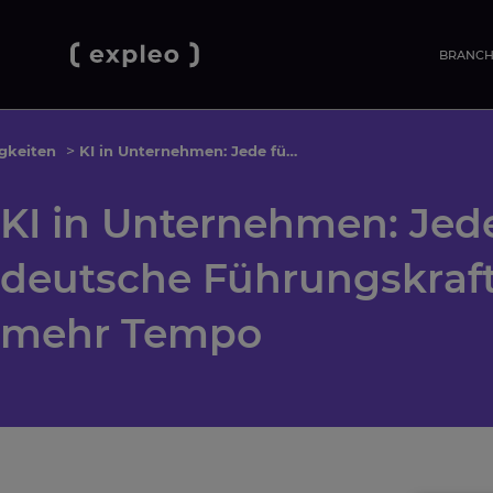
BRANC
gkeiten
>
KI in Unternehmen: Jede fünfte deutsche Führungskraft mahnt zu mehr Tempo
KI in Unternehmen: Jede
deutsche Führungskraf
mehr Tempo