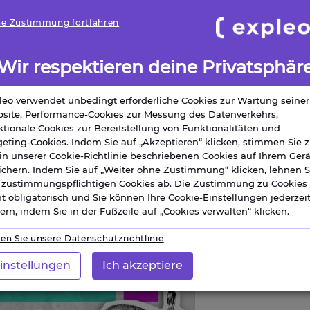
e Zustimmung fortfahren
tschen Führungskräfte glaubt, das
d befürchtet, den Anschluss zu
Wir respektieren deine Privatsphär
o AI Pulse“ hervor, einer
schland, Großbritannien und
leo verwendet unbedingt erforderliche Cookies zur Wartung seiner
ernehmen.
site, Performance-Cookies zur Messung des Datenverkehrs,
ktionale Cookies zur Bereitstellung von Funktionalitäten und
geting-Cookies. Indem Sie auf „Akzeptieren“ klicken, stimmen Sie z
 in unserer Cookie-Richtlinie beschriebenen Cookies auf Ihrem Gerä
ichern. Indem Sie auf „Weiter ohne Zustimmung“ klicken, lehnen S
e zustimmungspflichtigen Cookies ab. Die Zustimmung zu Cookies 
ht obligatorisch und Sie können Ihre Cookie-Einstellungen jederzei
ern, indem Sie in der Fußzeile auf „Cookies verwalten“ klicken.
en Sie unsere Datenschutzrichtlinie
instellungen
Ich akzeptiere