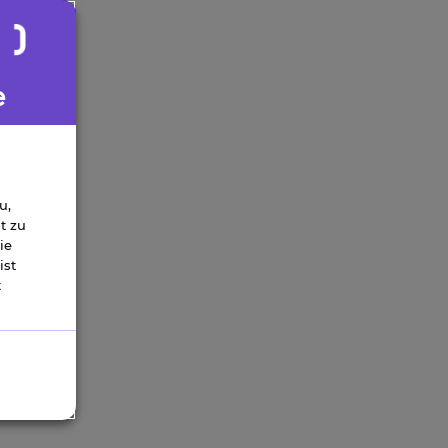
e
u,
t zu
ie
ist
t