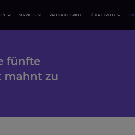
HEN
SERVICES
PROJEKTBEISPIELE
ÜBER EXPLEO
EIN
 fünfte
t mahnt zu