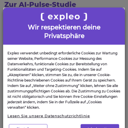
Zur AI-Pulse-Studie
Die „Expleo AI Pulse“-Umfrage wird seit August
Wir respektieren deine
2025 jeden Monat in Deutschland, dem
Vereinigten Königreich und Frankreich
Privatsphäre
durchgeführt. Sie liefert repräsentative
Stimmungsbilder zum Einsatz Künstlicher
Expleo verwendet unbedingt erforderliche Cookies zur Wartung
Intelligenz in Unternehmen. Die aktuelle Ausgabe
seiner Website, Performance-Cookies zur Messung des
basiert auf der vierten Erhebungswelle (Feldphase:
Datenverkehrs, funktionale Cookies zur Bereitstellung von
November 2025). Pro Land werden 200
Funktionalitäten und Targeting-Cookies. Indem Sie auf
„Akzeptieren“ klicken, stimmen Sie zu, die in unserer Cookie-
Führungskräfte befragt, insgesamt sind es somit
Richtlinie beschriebenen Cookies auf Ihrem Gerät zu speichern.
600 pro Monat. Die Teilnehmenden stammen aus
Indem Sie auf „Weiter ohne Zustimmung“ klicken, lehnen Sie alle
den Branchen IT, Finanzdienstleistungen,
zustimmungspflichtigen Cookies ab. Die Zustimmung zu Cookies
ist nicht obligatorisch und Sie können Ihre Cookie-Einstellungen
Versicherungen, Handel, Ingenieurwesen sowie
jederzeit ändern, indem Sie in der Fußzeile auf „Cookies
Transport und Logistik. Die Erhebung erfolgt
verwalten“ klicken.
durch die Insights-Agentur Opinium im Auftrag
Lesen Sie unsere Datenschutzrichtlinie
von Expleo. Umfangreiche Datensätze und
Detailinformationen sind auf Anfrage erhältlich.