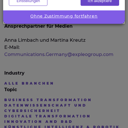
Einstellungen
Ich akzeptiere
Ohne Zustimmung fortfahren
Ansprechpartner für Medien
Anna Limbach und Martina Kreutz
E-Mail:
Communications.Germany@expleogroup.com
Industry
ALLE BRANCHEN
Topic
BUSINESS TRANSFORMATION
DATENWISSENSCHAFT UND
CYBERSICHERHEIT
DIGITALE TRANSFORMATION
INNOVATION AND R&D
KÜNSTLICHE INTELLIGENZ & ROBOTIK